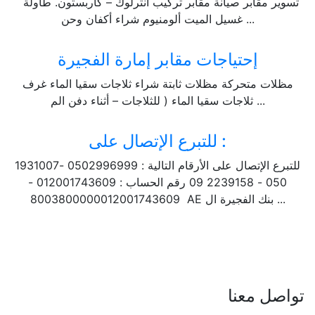
تسوير مقابر صيانة مقابر تركيب أنترلوك – كاربستون. طاولة
غسيل الميت ألومنيوم شراء أكفان وحن ...
إحتياجات مقابر إمارة الفجيرة
مظلات متحركة مظلات ثابتة شراء ثلاجات سقيا الماء غرف
ثلاجات سقيا الماء ( للثلاجات – أثناء دفن الم ...
للتبرع الإتصال على :
للتبرع الإتصال على الأرقام التالية : 0502996999 -1931007
050 - 2239158 09 رقم الحساب : 012001743609 -
8003800000012001743609 AE بنك الفجيرة ال ...
تواصل معنا