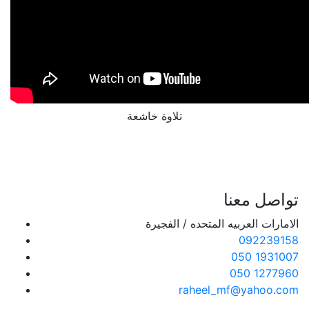
تلاوة خاشعة
تواصل معنا
الامارات العربيه المتحده / الفجيرة
092239158
050 1931007
050 1277960
raheel_mf@yahoo.com